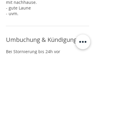
mit nachhause.
- gute Laune
- uvm.
Umbuchung & Kündigung
Bei Stornierung bis 24h vor
Unterrichtsantritt haben Sie Anspruch
auf 100% Rückerstattung ihrer bereits
gezahlten Leistungen. Setzen Sie sich
bitte mit mir in Verbindung. Bei
Stornierungen unter 24h vor
Unterrichtsbeginn steht Ihnen keine
Rückerstattung zu. In diesem Fall können
wir jedoch gerne einen Ausweichtermin
vereinbaren.
Kontaktangaben