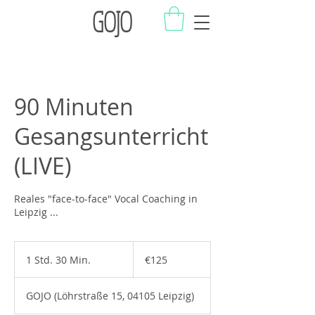
GOJO
90 Minuten
Gesangsunterricht
(LIVE)
Reales "face-to-face" Vocal Coaching in
Leipzig ...
125
euros
1 Std. 30 Min.
1
€125
S
t
GOJO (Löhrstraße 15, 04105 Leipzig)
d
3