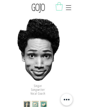
GOJO
Gesangsunterricht Leipzig
Gesangslehrer Leipzig
Singer
Vocalcoach Leipzig
Vocal Coach Leipzig
Singen lernen Onlinekurs
Songwriter
Gregorio Hernandez Sänger
GOJO Music
Vocal Coach
Adresse:
Löhrstraße 15
04105 Leipzig